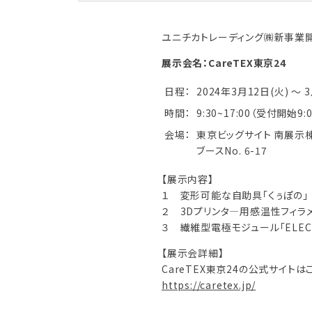
ユニチカトレーディング㈱新事業開発
展示会名：CareTEX東京24
日程：
2024年3月12日(火) ～ 
時間：
9:30~17:00（受付開始9:0
会場：
東京ビッグサイト 南展示
ブースNo. 6-17
【展示内容】
１ 変形可能な自助具「くぅぽの」
２ 3Dプリンタ―用感温性フィラメン
３ 繊維型電極モジュール「ELEC
【展示会詳細】
CareTEX東京24の公式サイトは
https://caretex.jp/