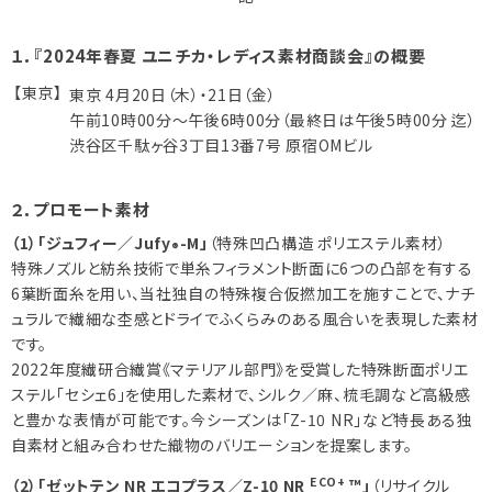
１．『2024年春夏 ユニチカ・レディス素材商談会』の概要
【東京】
東京 4月20日（木）・21日（金）
午前10時00分～午後6時00分（最終日は午後5時00分 迄）
渋谷区千駄ヶ谷3丁目13番7号 原宿OMビル
２．プロモート素材
（1）「ジュフィー／Jufy
-M」
（特殊凹凸構造 ポリエステル素材）
®
特殊ノズルと紡糸技術で単糸フィラメント断面に6つの凸部を有する
6葉断面糸を用い、当社独自の特殊複合仮撚加工を施すことで、ナチ
ュラルで繊細な杢感とドライでふくらみのある風合いを表現した素材
です。
2022年度繊研合繊賞《マテリアル部門》を受賞した特殊断面ポリエ
ステル「セシェ6」を使用した素材で、シルク／麻、梳毛調など高級感
と豊かな表情が可能です。今シーズンは「Z-10 NR」など特長ある独
自素材と組み合わせた織物のバリエーションを提案します。
ECO+
（2）「ゼットテン NR エコプラス／Z-10 NR
™」
（リサイクル