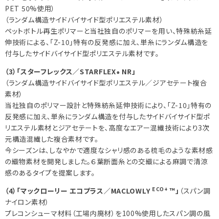
PET 50%使用）
（ランダム構造サイドバイサイド型ポリエステル素材）
ペットボトル再生ポリマーと当社独自のポリマーを用い、特殊紡糸延
伸技術による、「Z-10」特有の反発感に加え、単糸にランダム構造を
付与したサイドバイサイド型ポリエステル素材です。
（3）「スターフレックス／STARFLEX
NR」
®
（ランダム構造サイドバイサイド型ポリエステル／ジアセテート複合
素材）
当社独自のポリマー設計と特殊紡糸延伸技術により、「Z-10」特有の
反発感に加え、単糸にランダム構造を付与したサイドバイサイド型ポ
リエステル素材とジアセテートを、高度なエアー混繊技術により3次
元構造混繊した複合素材です。
今シーズンは、しなやかで適度なシャリ感のある梳毛のような素材感
の織物素材を開発しました。６葉断面糸との交織による麻調で清涼
感のあるタイプを提案します。
ECO+
（4）「マックローリー エコプラス／MACLOWLY
™」
（スパン調
ナイロン素材）
プレコンシューマ材料（工場内廃材）を100%使用したスパン調の風