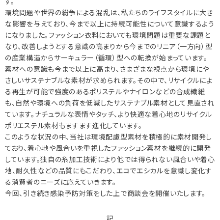
す。
環境問題や世界の紛争による混乱は、私たちのライフスタイルに大き
な影響を与えており、今まで以上に持続可能性について意識するよう
になりました。ファッション衣料においても環境問題は重要な課題と
なり、改善しようとする意識の高まりから今までのリニア（一方向）型
の産業構造からサーキュラー（循環）型への転換が始まっています。
素材への意識も今まで以上に高まり、さまざまな視点から環境にや
さしいサステナブルな素材が求められます。その中で、リサイクルによ
る再生が可能で強度のあるポリステルやナイロンなどの合成繊維
も、自然や環境への負荷を低減したサステナブル素材として見直され
ています。ナチュラルな表情やタッチ、より快適な着心地のリサイクル
ポリエステル素材もますます進化しています。
このような状況の中、当社は環境配慮型素材を積極的に素材開発し
ており、着心地や風合いを重視したファッション素材を継続的に開発
しています。独自の糸加工技術により他では得られない風合いや着心
地、耐久性などの品質にもこだわり、エコでエシカルを意識し変化す
る消費者のニーズに応えていきます。
今回、引き続き感染予防対策をした上で商談会を開催いたします。
記