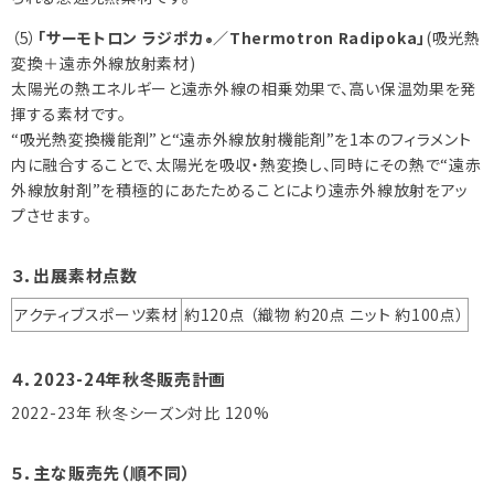
（5）
「サーモトロン ラジポカ
／Thermotron Radipoka」
(吸光熱
®
変換＋遠赤外線放射素材)
太陽光の熱エネルギーと遠赤外線の相乗効果で、高い保温効果を発
揮する素材です。
“吸光熱変換機能剤”と“遠赤外線放射機能剤”を1本のフィラメント
内に融合することで、太陽光を吸収・熱変換し、同時にその熱で“遠赤
外線放射剤”を積極的にあたためることにより遠赤外線放射をアッ
プさせます。
３．出展素材点数
アクティブスポーツ素材
約120点 （織物 約20点 ニット 約100点）
４．2023-24年秋冬販売計画
2022-23年 秋冬シーズン対比 120%
５．主な販売先（順不同）