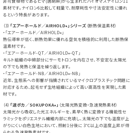
非可食植物であるヒマ(唐胡麻)から生まれたバイオマスナイロン11
素材です。ナイロン6比較して軽量で、耐摩耗性や寸法安定性に優れ
るという特長があります。
（3）
「エアーホールド／AIRHOLD
」シリーズ
（断熱保温素材）
®
・「エアーホールド／AIRHOLD
」
®
熱伝導率が低く、断熱効果に優れる空気を積極的に利用した断熱保
温素材です。
・「エアーホールド-QT／AIRHOLD
-QT」
®
キルト組織の中綿部分にサーモトロンを内在させ、不安定な太陽光
の下でも発熱と保温を繰り返します。
・「エアーホールド-NB／AIRHOLD
-NB」
®
近年、生態系への影響が指摘されているマイクロプラスチック問題に
対応するため、起毛せず生地組織によって高い嵩高性を実現した素
材です。
（4）
「速ポカ／SOKUPOKA
」
（太陽光熱変換・急速発熱素材）
®
太陽光から吸収した光エネルギーを、素早く熱に変換する機能性セ
ラミックをポリエステル繊維内部に充填し、太陽光の下でも温度が上
がりにくい白色生地において、照射1分後に 3℃以上の温度上昇が得
られる急速発熱素材です。