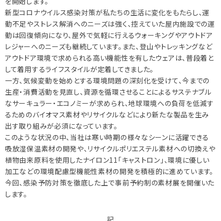
を開始します。
新型コロナウイルス感染対策が私たちの生活に変化をもたらし、運
動不足やストレス解消へのニーズは強く、控えていた屋内施設での運
動は回復傾向になり、屋外で気軽に行えるウォーキングやアウトドア
レジャーへのニーズも継続しています。また、登山やトレッキングなど
アウトドア環境で求められる高い機能性を有したウェアは、普段着と
して着用するライフスタイルが定着してきました。
一方、気候変動を始めとする環境問題の深刻化を受けて、今までの
生産・消費活動を見直し、資源を循環させることによるサステナブル
なサーキュラー・エコノミーが求められ、地球環境への負荷を低減す
るためのバイオマス素材やリサイクルなどにより新たな製品を生み
出す取り組みが必須になっています。
このような状況の中、当社は寒い時期の様々なシーンに活躍できる
吸放湿保温素材の開発や、リサイクルポリエステル素材への切換えや
植物由来原料を使用したナイロン11「キャストロン」、環境に優しい
加工などの環境配慮型機能性素材の開発を積極的に進めています。
今回、感染予防対策を徹底した上で事前予約制の素材展を開催いた
します。
記