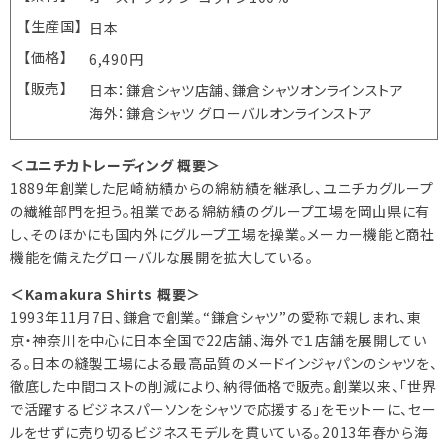
【生産国】
日本
【価格】
6,490円
【販売】
日本：鎌倉シャツ店舗、鎌倉シャツオンラインストア
海外：鎌倉シャツ グローバルオンラインストア
＜ユニチカトレーディング 概要＞
1889年創業した尼崎紡績からの綿紡績を継承し、ユニチカグループ
の繊維部門を担う。祖業である綿紡績のグループ工場を岡山県に有
し、そのほかにも国内外にグループ工場を操業。メーカー機能と商社
機能を備えたグローバルな展開を拡大している。
＜Kamakura Shirts 概要＞
1993年11月7日、鎌倉で創業。“鎌倉シャツ”の愛称で親しまれ、東
京・神奈川を中心に日本全国で22店舗、海外で１店舗を展開してい
る。日本の縫製工場による最高品質のメードインジャパンのシャツを、
徹底した中間コストの削減により、納得価格で販売。創業以来、「世界
で活躍するビジネスパーソンをシャツで応援する」をモットーに、セー
ルをせずに売り切るビジネスモデルを貫いている。2013年春から海