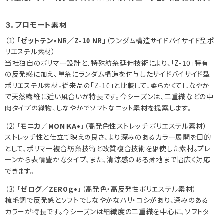
３．プロモート素材
（1）
「ゼットテン
NR／Z-10 NR」
（ランダム構造サイドバイサイド型ポ
®
リエステル素材）
当社独自のポリマー設計と、特殊紡糸延伸技術により、「Z-10」特有
の反発感に加え、単糸にランダム構造を付与したサイドバイサイド型
ポリエステル素材。従来品の「Z-10」と比較して、柔らかくてしなやか
で天然繊維に近い風合いが特長です。今シーズンは、二重織などの中
肉タイプの織物、しなやかでソフトなニット素材を提案します。
（2）
「モニカ／MONIKA
」
（高発色性ストレッチ ポリエステル素材）
®
ストレッチ性と仕立て映えの良さ、より深みのあるカラー展開を目的
として、ポリマー複合紡糸技術と改質複合技術を駆使した素材。プレ
ーンから表情豊かなタイプ、また、清涼感のある薄地まで幅広く対応
できます。
（3）
「ゼログ／ZEROｇ
」
（高発色・高反発性ポリエステル素材）
®
梳毛調で反発感とソフトでしなやかなハリ・コシがあり、深みのある
カラーが特長です。今シーズンは細繊度の二重織を中心に、ソフトタ