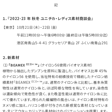
記
１．『2022-23 年 秋冬 ユニチカ・レディス素材商談会』
【東京】
10月21日（木）・22日（金）
午前11時00分～午後6時00分（最終日は午後5時00分迄）
港区南青山5-4-41 グラッセリア青山 2F ふくい南青山291
２．新素材
ECO+
（1）
「BEAMEX
™」
（ナイロン56使用バイオマス素材）
植物から抽出したデンプンを原料に製造した、バイオマス比率 45%
のナイロン56 を使用し、当社特有の紡績技術で精紡したナイロン紡
ECO+
績素材「BEAMEX
™」は、通常のナイロン糸と比較し、基本糸質
物性は通常のナイロン糸と、ほぼ同様な物性を有しています。染色性
は濃染傾向で発色性が良く、また吸湿性能は通常のナイロン糸に比
べて優れています。得られた織編物の風合いは、ナイロン素材特有の
ヌメリ感に加え、ハリコシ感が付与された新感覚な素材となっていま
す。主にアウターカジュアル素材向けのバリエーションを提案します。