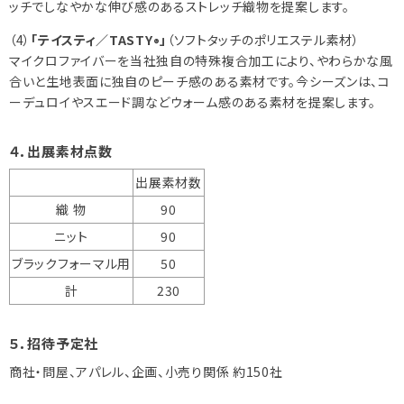
ッチでしなやかな伸び感のあるストレッチ織物を提案します。
（4）
「テイスティ／TASTY
」
（ソフトタッチのポリエステル素材）
®
マイクロファイバーを当社独自の特殊複合加工により、やわらかな風
合いと生地表面に独自のピーチ感のある素材です。今シーズンは、コ
ーデュロイやスエード調などウォーム感のある素材を提案します。
４．出展素材点数
出展素材数
織 物
90
ニット
90
ブラックフォーマル用
50
計
230
５．招待予定社
商社・問屋、アパレル、企画、小売り関係 約150社