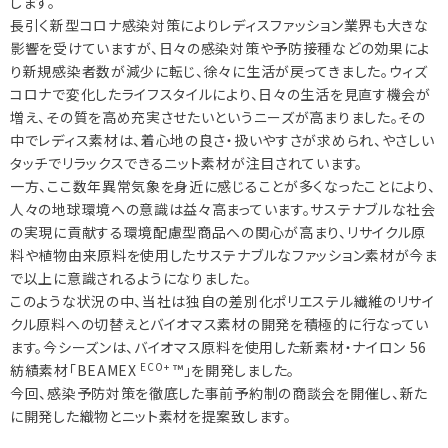
します。
長引く新型コロナ感染対策によりレディスファッション業界も大きな
影響を受けていますが、日々の感染対策や予防接種などの効果によ
り新規感染者数が減少に転じ、徐々に生活が戻ってきました。ウィズ
コロナで変化したライフスタイルにより、日々の生活を見直す機会が
増え、その質を高め充実させたいというニーズが高まりました。その
中でレディス素材は、着心地の良さ・扱いやすさが求められ、やさしい
タッチでリラックスできるニット素材が注目されています。
一方、ここ数年異常気象を身近に感じることが多くなったことにより、
人々の地球環境への意識は益々高まっています。サステナブルな社会
の実現に貢献する環境配慮型商品への関心が高まり、リサイクル原
料や植物由来原料を使用したサステナブルなファッション素材が今ま
で以上に意識されるようになりました。
このような状況の中、当社は独自の差別化ポリエステル繊維のリサイ
クル原料への切替えとバイオマス素材の開発を積極的に行なってい
ます。今シーズンは、バイオマス原料を使用した新素材・ナイロン 56
ECO+
紡績素材「BEAMEX
™」を開発しました。
今回、感染予防対策を徹底した事前予約制の商談会を開催し、新た
に開発した織物とニット素材を提案致します。