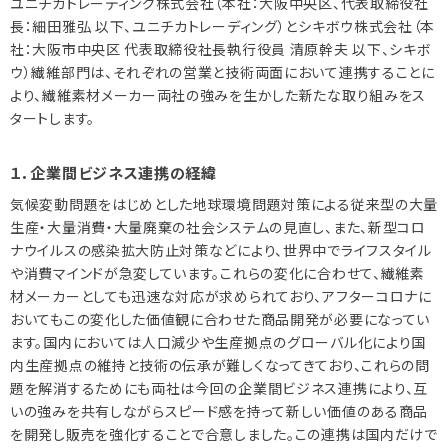
ユニチカトレーディング株式会社（本社：大阪中央区、代表取締役社
長：細田雅弘 以下、ユニチカトレーディング）とシキボウ株式会社（本
社：大阪市中央区 代表取締役社長執行役員 清原幹夫 以下、シキボ
ウ）繊維部門は、それぞれの営業と技術両面において連携することに
より、繊維素材メーカー両社の強みを生かした新たな取り組みをス
タートします。
１．企業間ビジネス連携の経緯
気候変動問題をはじめとした地球環境問題対策による従来型の大量
生産・大量消費・大量廃棄の社会システムの見直し、また、新型コロ
ナウイルスの感染拡大防止対策などにより、世界中でライフスタイル
や消費マインドが急変しています。これらの変化に合わせて、繊維素
材メーカーとしても迅速な対応が求められており、アフターコロナに
おいてもこの変化した価値観に合わせた商品開発が必要になってい
ます。国内においては人口減少や生産拠点のグローバル化により国
内生産拠点の維持と技術の伝承が難しくなってきており、これらの問
題を解消するためにも両社は今回の企業間ビジネス連携により、互
いの強みを共有しながらスピード感を持って新しい価値のある商品
を開発し販売を強化することで合意しました。この連携は国内だけで