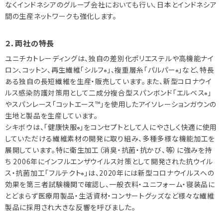
なくインドネシアのグループ会社においても行い、日本とインドネシア
間の生産ネットワークも強化します。
２．両社の特長
ユニチカトレーディングは、独自の差別化ポリエステルや高機能ナイ
ロン、コットン、再生繊維「シルフ
」、複重層糸「パルパー
」など、特長
®
®
ある独自の長短繊維を生産・販売しています。また、新型コロナウイ
ルス感染防護対策用として二成分複合型スパンボンド「エルベス
」
®
やスパンレース「コットエース™」を使用したアイソレーションガウンの
生地と製品を生産しています。
シキボウは、「健康快服
」をコンセプトとして人にやさしく快適に使用
®
していただける繊維素材の開発に取り組み、多種多様な機能加工を
展開しています。特に衛生加工（消臭・抗菌・抗かび、等）に強みを持
ち 2006年にインフルエンザウイルス対策として開発された抗ウイル
ス・抗菌加工「フルテクト
」は、2020年には新型コロナウイルスへの
®
効果を第三者試験機関で確認し、一般衣料・ユニフォーム・寝装品に
とどまらず医療用製品・生活資材・コンサートグッズなど様々な繊維
製品に採用され大きな反響を呼びました。