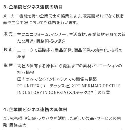
３．企業間ビジネス連携の項目
メーカー機能を持つ企業同士の協業により、販売面だけでなく技術
面や生産工場においても連携を行います。
販 売：
主にユニフォーム、インナー、生活資材、産業資材分野での新
たな用途・販路開拓の促進
技 術：
ユニークで高機能な商品開発、商品開発の効率化、技術の
継承
生 産：
両社の保有する原料から縫製までの素材バリエーションの
相互補完
国内のみでなくインドネシアでの関係も構築
P.T.UNITEX（ユニテックス社）とP.T.MERMAID TEXTILE
INDUSTORY INDONESIA（メルテックス社）の協業
４．企業間ビジネス連携の具体例
互いの技術や知識・ノウハウを活用した新しい製品・サービスの開
発・販路拡大