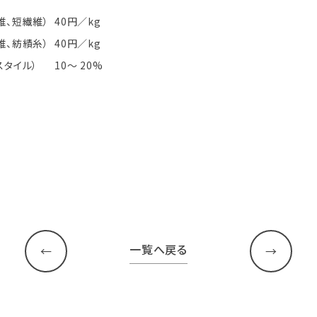
維、短繊維）
40円／kg
維、紡績糸）
40円／kg
スタイル）
10～ 20%
一覧へ戻る