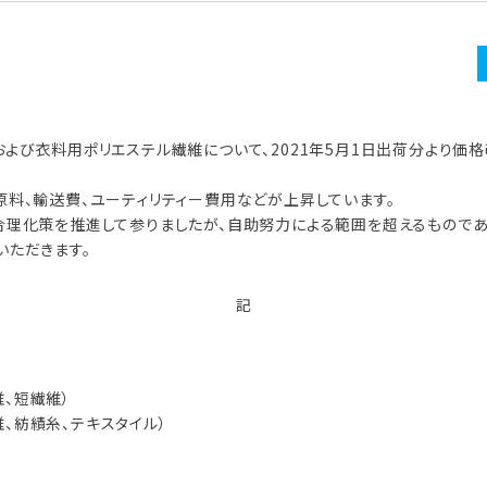
よび衣料用ポリエステル繊維について、2021年5月1日出荷分より価
料、輸送費、ユーティリティー費用などが上昇しています。
合理化策を推進して参りましたが、自助努力による範囲を超えるものであ
いただきます。
記
、短繊維）
、紡績糸、テキスタイル）