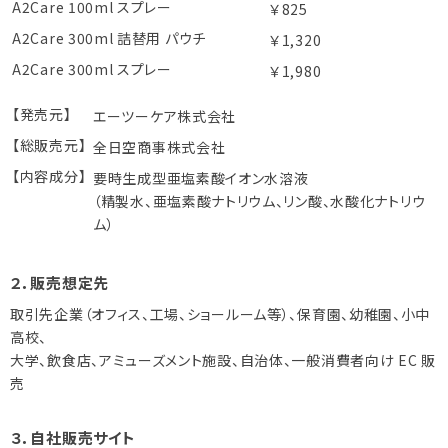
A2Care 100ml スプレー
￥825
A2Care 300ml 詰替用 パウチ
￥1,320
A2Care 300ml スプレー
￥1,980
【発売元】
エーツーケア株式会社
【総販売元】
全日空商事株式会社
【内容成分】
要時生成型亜塩素酸イオン水溶液
（精製水、亜塩素酸ナトリウム、リン酸、水酸化ナトリウ
ム）
２．販売想定先
取引先企業（オフィス、工場、ショールーム等）、保育園、幼稚園、小中
高校、
大学、飲食店、アミューズメント施設、自治体、一般消費者向け EC 販
売
３．自社販売サイト