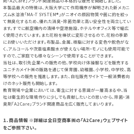
剤「A2Care」ブランド関連商品の本格的な販売を開始しました。
本製品最大の特徴は、大阪大学にて作用機序が解明された新メカニ
ズム水溶液「MA-T SYSTEM®」がニオイの原因物質や菌に的を絞っ
て無臭化するため、優れた消臭・除菌効果と高い安全性を両立してい
ます。すでに航空機内の清掃や空港施設、ホテルやオフィス等で幅広
く使用されています。また花粉を棒状に変形させるので、花粉の季節
にお使いいただけます。布製品、金属、樹脂に対する変色や脱色がな
く、アルコールや次亜塩素酸水が使えない場所・モノにも使用可能で
すので、ご家庭でも様々なシーンで使用することができます。
当社は、取引先企業への販売の他、学校向け体操服などを販売する
ユニチカメイト㈱の販路を通じて保育園、幼稚園、小学校、中学校、高
等学校への販売を推進します。また、自社販売サイトで一般消費者向
けのネット販売も開始します。
教育現場や企業においては、衛生に対する意識が一層高まる中、当
社は衛生的な環境作りに少しでも貢献したいとの思いから、除菌・消
臭剤「A2Care」ブランド関連商品を広く販売してまいります。
１．商品情報 ※詳細は全日空商事㈱の「A2Care」ウェブサイト
をご参照下さい。