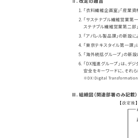
Ⅱ. 改定の趣旨
「衣料繊維企画室」「産業資
「サステナブル繊維営業第
ステナブル繊維営業第二部
「アパレル製品課」の新設に
「東京テキスタイル第一課
「海外統括グループ」の新設
「DX推進グループ」は、デ
安全をキーワードに、それ
※DX：Digital Transformation
Ⅲ. 組織図（関連部署のみ記載）